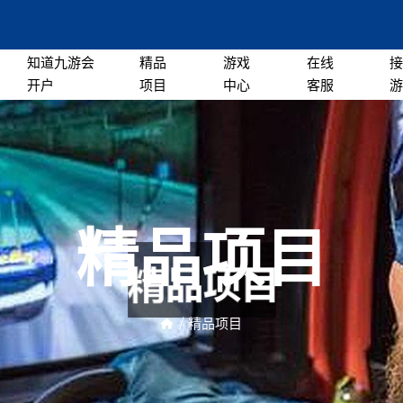
知道九游会
精品
游戏
在线
开户
项目
中心
客服
精品项目
/
精品项目